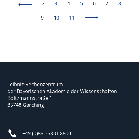
2
3
4
5
6
7
8
9
10
11
Leibniz-Rechenzentrum
der Bayerischen Akademie der Wissenschaften
Boltzmannstraße 1
85748 Garching
+49 (0)89 35831 8800