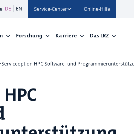
DE
EN
e
Service-Center
Online-Hilfe
en
Forschung
Karriere
Das LRZ
Serviceoption HPC Software- und Programmierunterstütz
n HPC
d
unterstützung