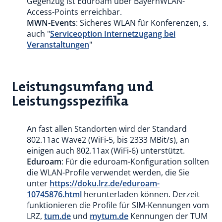
Gegenzug ist Eduroam über BayernWLAN-
Access-Points erreichbar.
MWN-Events
: Sicheres WLAN für Konferenzen, s.
auch "
Serviceoption Internetzugang bei
Veranstaltungen
"
Leistungsumfang und
Leistungsspezifika
An fast allen Standorten wird der Standard
802.11ac Wave2 (WiFi-5, bis 2333 MBit/s), an
einigen auch 802.11ax (WiFi-6) unterstützt.
Eduroam
: Für die eduroam-Konfiguration sollten
die WLAN-Profile verwendet werden, die Sie
unter
https://doku.lrz.de/eduroam-
10745876.html
herunterladen können. Derzeit
funktionieren die Profile für SIM-Kennungen vom
LRZ,
tum.de
und
mytum.de
Kennungen der TUM