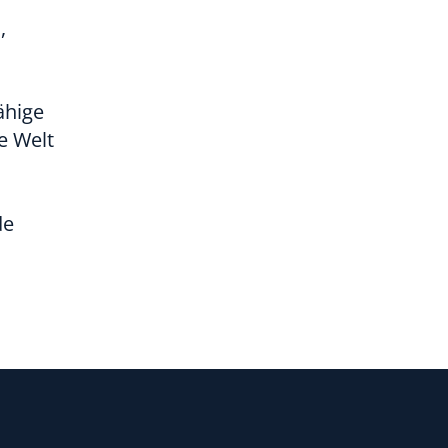
,
ähige
e Welt
de