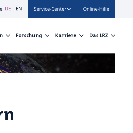
DE
EN
e
Service-Center
Online-Hilfe
en
Forschung
Karriere
Das LRZ
rn