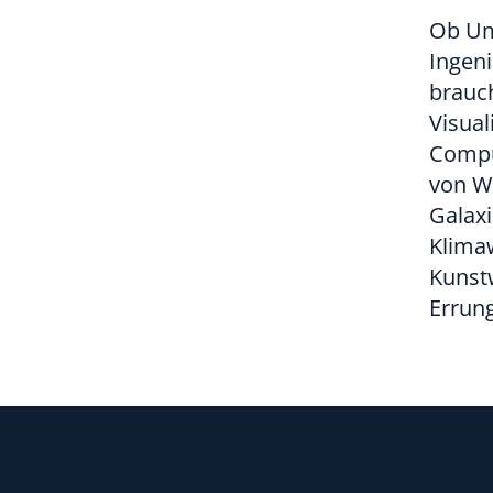
Ob Um
Ingeni
brauc
Visual
Comput
von W
Galaxi
Klimaw
Kunst
Errung