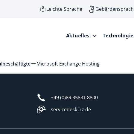
Leichte Sprache
Gebärdensprach
Aktuelles
Technologi
lbeschäftigte
Microsoft Exchange Hosting
+49 (0)89 35831 8800
servicedesk.lrz.de