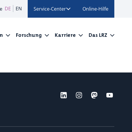
DE
EN
e
Service-Center
Online-Hilfe
en
Forschung
Karriere
Das LRZ