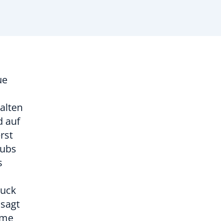
ue
alten
d auf
rst
Cubs
s
ruck
 sagt
eme