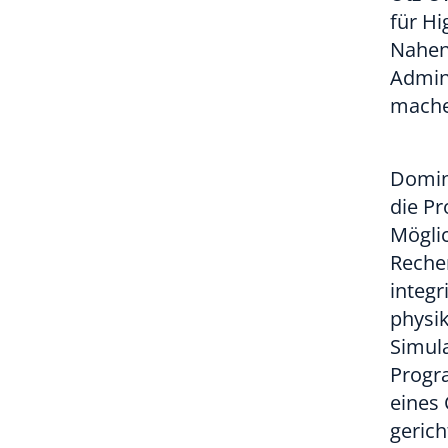
für H
Nahen 
Admini
machen
Domin
die P
Möglic
Reche
integr
physik
Simul
Progr
eines
gerich