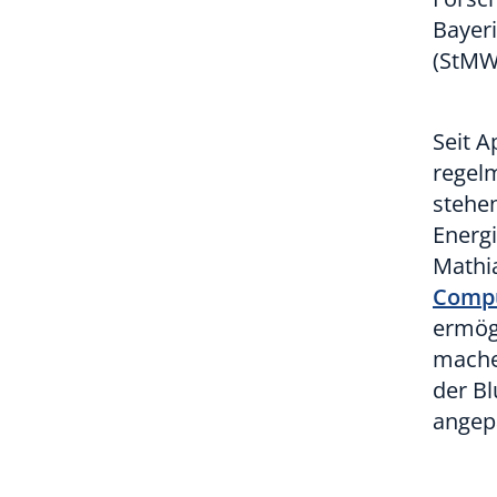
Bayer
(StMWK
Seit A
regel
stehen
Energi
Mathia
Compu
ermögl
machen
der B
angepa