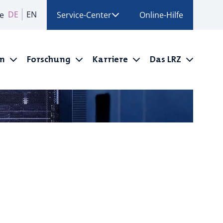
DE
EN
e
Service-Center
Online-Hilfe
en
Forschung
Karriere
Das LRZ