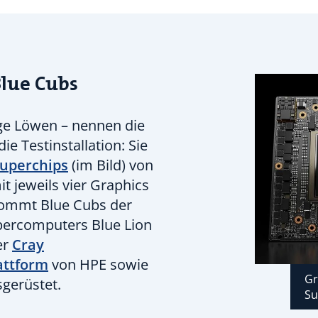
Blue Cubs
nge Löwen – nennen die
ie Testinstallation: Sie
uperchips
(im Bild) von
t jeweils vier Graphics
kommt Blue Cubs der
percomputers Blue Lion
er
Cray
attform
von HPE sowie
Gr
gerüstet.
Su