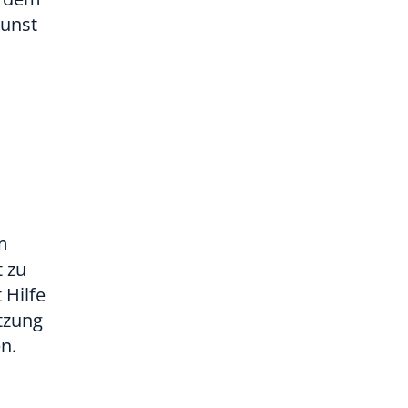
Kunst
m
t zu
 Hilfe
tzung
n.