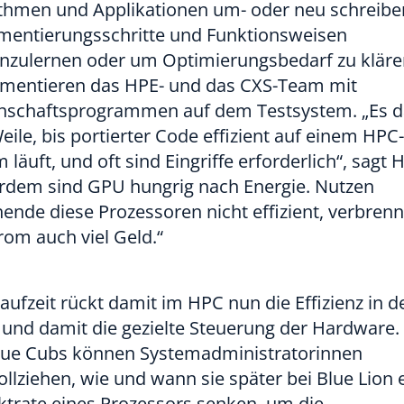
ithmen und Applikationen um- oder neu schreib
mentierungsschritte und Funktionsweisen
nzulernen oder um Optimierungsbedarf zu kläre
imentieren das HPE- und das CXS-Team mit
nschaftsprogrammen auf dem Testsystem. „Es d
eile, bis portierter Code effizient auf einem HPC-
 läuft, und oft sind Eingriffe erforderlich“, sagt 
rdem sind GPU hungrig nach Energie. Nutzen
ende diese Prozessoren nicht effizient, verbrenn
rom auch viel Geld.“
Laufzeit rückt damit im HPC nun die Effizienz in d
und damit die gezielte Steuerung der Hardware.
lue Cubs können Systemadministratorinnen
llziehen, wie und wann sie später bei Blue Lion
ktrate eines Prozessors senken, um die