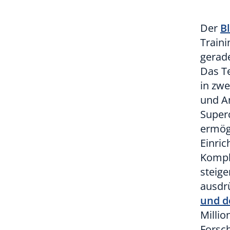
Der
B
Traini
gerade
Das T
in zwe
und An
Super
ermög
Einri
Kompl
steig
ausdrü
und d
Milli
Forsc