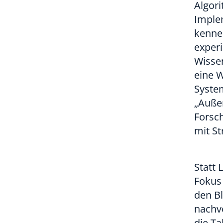
Algor
Imple
kenne
exper
Wisse
eine W
System
„Auße
Forsch
mit St
Statt 
Fokus 
den B
nachvo
die Ta