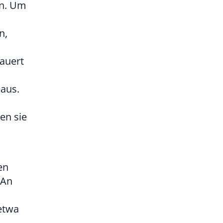
en. Um
n,
auert
Haus.
en sie
en
 An
 etwa