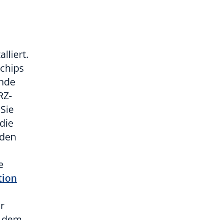
lliert.
chips
ende
RZ-
Sie
die
nden
e
tion
r
e dem