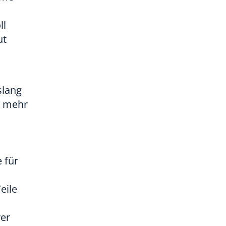
ll
ut
lang
A mehr
 für
eile
rer