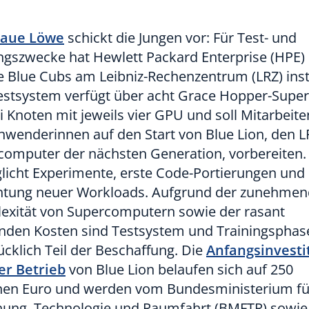
laue Löwe
schickt die Jungen vor: Für Test- und
ngszwecke hat Hewlett Packard Enterprise (HPE)
 Blue Cubs am Leibniz-Rechenzentrum (LRZ) insta
estsystem verfügt über acht Grace Hopper-Super
i Knoten mit jeweils vier GPU und soll Mitarbeit
wenderinnen auf den Start von Blue Lion, den L
computer der nächsten Generation, vorbereiten. 
licht Experimente, erste Code-Portierungen und 
chtung neuer Workloads. Aufgrund der zunehme
exität von Supercomputern sowie der rasant
enden Kosten sind Testsystem und Trainingsphas
cklich Teil der Beschaffung. Die
Anfangsinvesti
er Betrieb
von Blue Lion belaufen sich auf 250
onen Euro und werden vom Bundesministerium fü
hung, Technologie und Raumfahrt (BMFTR) sowi