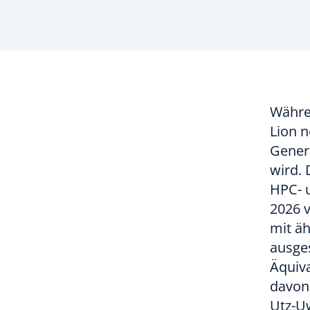
Währe
Lion 
Gener
wird. 
HPC- 
2026 v
mit äh
ausges
Äquiva
davon
Utz-U