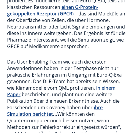
probiert: Es modellierte teils auf Euro-Q-Exa, teils auf
klassischen Ressourcen
einen G-Protein-
gekoppelten Rezeptor (GPCR)
– das sind Moleküle an
der Oberfläche von Zellen, die über Hormone,
Neurotransmitter oder Licht Signale empfangen und
diese ins Innere weitergeben. Das Ergebnis ist für die
Pharmazie interessant, weil die Simulation zeigt, wie
GPCR auf Medikamente ansprechen.
Das User Enabling-Team wie auch die ersten
Anwenderinnen haben in der Testphase nicht nur
praktische Erfahrungen im Umgang mit Euro-Q-Exa
gewonnen. Das DLR-Team hat bereits sein Wissen,
wie Klimamodelle vom QML profitieren,
in einem
Paper
beschrieben, und plant nun eine weitere
Publikation über die neuen Erkenntnisse. Auch die
Forschenden um Coveney haben über
ihre
Simulation berichtet
. „Wir könnten den
Quantencomputer noch besser nutzen, wenn
Methoden zur Fehlerkorrektur eingesetzt würden“,