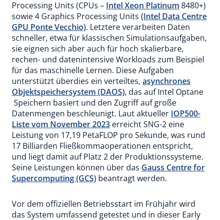
Processing Units (CPUs –
Intel Xeon Platinum
8480+)
sowie 4 Graphics Processing Units
(Intel Data Centre
GPU Ponte Vecchio)
. Letztere verarbeiten Daten
schneller, etwa für klassischen Simulationsaufgaben,
sie eignen sich aber auch für hoch skalierbare,
rechen- und datenintensive Workloads zum Beispiel
für das maschinelle Lernen. Diese Aufgaben
unterstützt überdies ein verteiltes,
asynchrones
Objektspeichersystem (DAOS)
, das auf Intel Optane
Speichern basiert und den Zugriff auf große
Datenmengen beschleunigt. Laut aktueller
IOP500-
Liste vom November 2023
erreicht SNG-2 eine
Leistung von 17,19 PetaFLOP pro Sekunde, was rund
17 Billiarden Fließkommaoperationen entspricht,
und liegt damit auf Platz 2 der Produktionssysteme.
Seine Leistungen können über das
Gauss Centre for
Supercomputing (GCS)
beantragt werden.
Vor dem offiziellen Betriebsstart im Frühjahr wird
das System umfassend getestet und in dieser Early